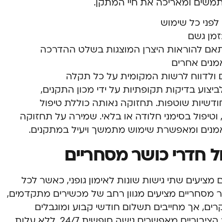
שים ומאריכה את חיי המתקן.
לפני כל שימוש
זמן גשם
אם להוראות היצרן המוצגות בשלט ההדרכה
נים אחרים
 ולדווח לרשות המקומית על כל תקלה
צוע בדיקות תקופתיות על ידי מכון התקנים,
דשיות שוטפות. תחזוקה נאותה כוללת טיפול
, וטיפול בסימני חלודה או בלאי. שמירה על תחזוקה
נים ומאפשרת שימוש מתמשך ויעיל במתקנים.
ול חדרי כושר מסחריים
 מציעים שתי גישות שונות לאימון גופני, כאשר לכל
ושר מסחריים מציעים מגוון רחב של מכשירים מתקדמים,
רים, אך מחייבים תשלום חודשי קבוע ומוגבלים
בשעות הפעילות. לעומתם, מתקני הכושר הציבוריים מאפשרים גישה חופשית 24/7, ללא עלות,