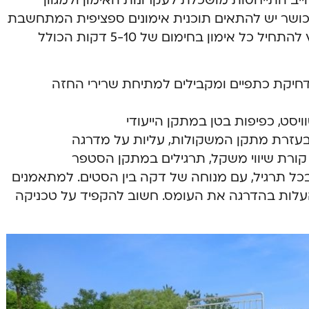
חייב התייחסות מושכלת לעקרונות האימון ולמגוון
 כושר יש להתאים תוכנית אימונים ספציפית המתחשבת
ביכולות האישיות ובמטרות האימון. מומלץ להתחיל כל אימון בחימום של 5-10 דקות הכולל
, דחיקת כתפיים ומקבילים למתיחת שרירי החזה
ויסט, כפיפות בטן במתקן הייעודי
 בעזרת מתקן המשקולות, עליות על מדרגה
על קורת שיווי משקל, תרגילים במתקן הסטפר
3-4 סטים של 12-15 חזרות בכל תרגיל, עם מנוחה של דקה בין הסטים. למתאמנים
ץ להתחיל עם 2 סטים ולהעלות בהדרגה את העומס. חשוב להקפיד על טכניקה