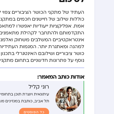
העתיד של מתקני הכושר הציבוריים צפוי 
כוללות שילוב של חיישנים חכמים במתקנ
אמת. אפליקציות ייעודיות יאפשרו למתאמ
התקדמותם ולהתחבר לקהילת מתאמנים מק
אינטראקטיביים המשלבים משחוק ואלמנטי
למהנה ומאתגרת יותר. המגמות העתידיו
כושר ציבוריים ושילובם האינטגרלי בתכנון
נוסף על פתרונות חדשניים בתחום מתקני ה
אודות כותב המאמר:
רוני קליל
עיתונאית ויוצרת תוכן בתחומ
תל אביב, כותבת במגזינים מובילים משנת 2015. מייסדת ועו
כל הפוסטים