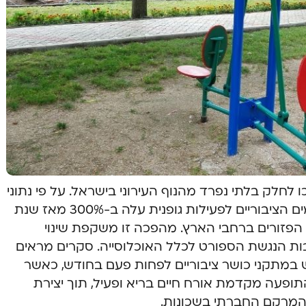
 לחלק בלתי נפרד מהנוף העירוני בישראל. על פי נתוני
משרד הספורט והתרבות, מספר המתחמים הציבוריים לפעילות גופנית עלה ב-300% מאז שנת
2,000 מתחמי כושר הפזורים ברחבי הארץ. מהפכה זו משקפת שינוי
בות הנגשת הספורט לכלל האוכלוסייה. סקרים מראים
שימוש במתקני כושר ציבוריים לפחות פעם בחודש, כאשר
ם הגדולות האחוז אף מגיע ל-55%. התופעה מקדמת אורח חיים בריא ופעיל, תוך יצירת
המרקם החברתי בשכונות.